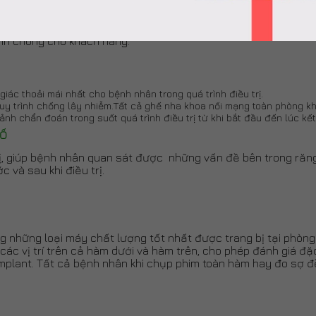
ng giả hiện đại với đầy đủ các máy móc hiện đại, vật liệu đú
 lớn. Với hệ thống labo riêng, Nha Khoa Hoàn Mỹ có thể hoàn 
anh chóng cho khách hàng.
iác thoải mái nhất cho bệnh nhân trong quá trình điều trị.
uy trình chống lây nhiễm.Tất cả ghế nha khoa nối mạng toàn phòng k
ảnh chẩn đoán trong suốt quá trình điều trị từ khi bắt đầu đến lúc kết
SỐ
rị, giúp bệnh nhân quan sát được những vấn đề bên trong răn
 và sau khi điều trị.
g những loại máy chất lượng tốt nhất được trang bị tại phò
các vị trí trên cả hàm dưới và hàm trên, cho phép đánh giá đ
 Implant. Tất cả bệnh nhân khi chụp phim toàn hàm hay đo sợ 