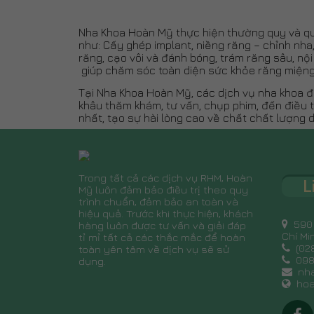
Nha Khoa Hoàn Mỹ thực hiện thường quy và quy
như: Cấy ghép implant, niềng răng – chỉnh nha
răng, cạo vôi và đánh bóng, trám răng sâu, nội
giúp chăm sóc toàn diện sức khỏe răng miệng
Tại Nha Khoa Hoàn Mỹ, các dịch vụ nha khoa đ
khâu thăm khám, tư vấn, chụp phim, đến điều t
nhất, tạo sự hài lòng cao về chất chất lượng d
Trong tất cả các dịch vụ RHM, Hoàn
L
Mỹ luôn đảm bảo điều trị theo quy
trình chuẩn, đảm bảo an toàn và
hiệu quả. Trước khi thực hiện, khách
590 
hàng luôn được tư vấn và giải đáp
Chí Mi
tỉ mỉ tất cả các thắc mắc để hoàn
(028
toàn yên tâm về dịch vụ sẽ sử
098 
dụng.
nha
hoa