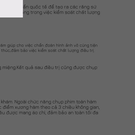
ng tiêu chuẩn quốc tế để tạo ra các răng sứ
toàn chủ động trong việc kiểm soát chất lượng
hám giúp cho việc chẩn đoán hình ảnh vô cùng tiện
 thúc,đảm bảo việc kiểm soát chất lượng điều trị.
g miệng.Kết quả sau điều trị cũng được chụp
ng khám. Ngoài chức năng chụp phim toàn hàm
ặc điểm xương hàm theo cả 3 chiều không gian,
đều được mang áo chì, đảm bảo an toàn tối đa