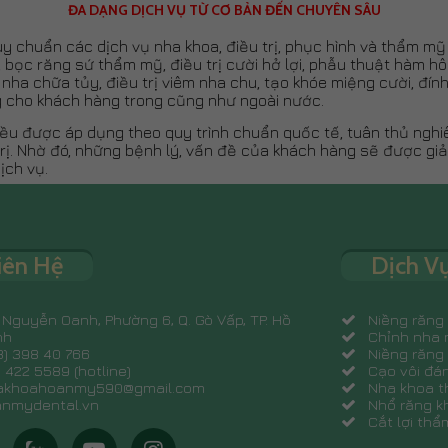
ĐA DẠNG DỊCH VỤ TỪ CƠ BẢN ĐẾN CHUYÊN SÂU
 chuẩn các dịch vụ nha khoa, điều trị, phục hình và thẩm mỹ 
, bọc răng sứ thẩm mỹ, điều trị cười hở lợi, phẫu thuật hàm 
 nha chữa tủy, điều trị viêm nha chu, tạo khóe miệng cười, đín
 cho khách hàng trong cũng như ngoài nước.
ều được áp dụng theo quy trình chuẩn quốc tế, tuân thủ nghi
rị. Nhờ đó, những bệnh lý, vấn đề của khách hàng sẽ được giả
ịch vụ.
iên Hệ
Dịch V
Nguyễn Oanh, Phường 6, Q. Gò Vấp, TP. Hồ
Niềng răng
nh
Chỉnh nha 
) 398 40 766
Niềng răng 
422 5589 (hotline)
Cạo vôi đá
khoahoanmy590@gmail.com
Nha khoa 
nmydental.vn
Nhổ răng k
Cắt lợi th