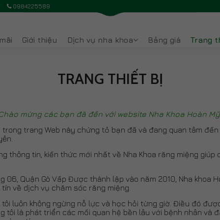
h
0984225589
mãi
Giới thiệu
Dịch vụ nha khoa
Bảng giá
Trang th
Niềng răng trẻ em
Niềng răng mặt trong
Chỉnh nha niềng răng
Cắm ghép Implant
Niềng răng người lớn
Mặt dán sứ Veneer 3D
Cạo vôi đánh bóng
Chữa tủy răng
Nha khoa thẩm mỹ
Các loại răng sứ
Nhổ răng khôn
Tẩy trắng răng
Cắt lợi thẩm mỹ
Nhổ răng bằng sóng siêu âm
Piezotome
TRANG THIẾT BỊ
Chào mừng các bạn đã đến với website Nha Khoa Hoàn Mỹ
 trong trang Web này chứng tỏ bạn đã và đang quan tâm đến 
yên.
 thông tin, kiến thức mới nhất về Nha Khoa răng miệng giúp 
g 06, Quận Gò Vấp Được thành lập vào năm 2010, Nha khoa H
y tín về dịch vụ chăm sóc răng miệng.
ôi luôn không ngừng nỗ lực và học hỏi từng giờ. Điều đó được
 tôi là phát triển các mối quan hệ bền lâu với bệnh nhân v