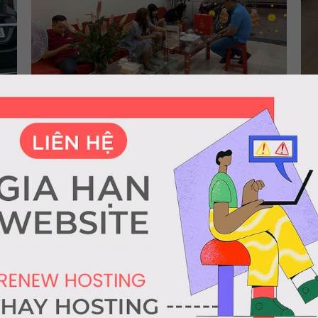
sự chăm sóc tận tâm từ đội ngũ Bác sĩ có nhiều năm kinh ngh
ều năm tại các nước có nền nha khoa phát triển bậc nhất trên
luôn áp dụng theo quy trình chuẩn quốc tế, các bác sĩ luôn ma
BẬC NHẤT
à phục hình răng hàm mặt tốt nhất đến khách hàng, Nha Kho
ADA Hoa kỳ chính là những cơ sở để chúng tôi tự tin sẽ là lự