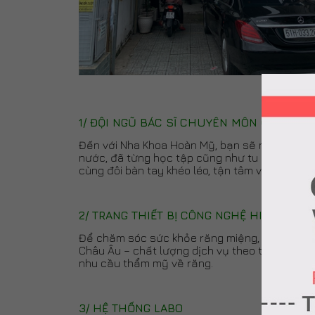
1/ ĐỘI NGŨ BÁC SĨ CHUYÊN MÔN GIỎI
Đến với Nha Khoa Hoàn Mỹ, bạn sẽ nhận được 
nước, đã từng học tập cũng như tu nghiệp nhi
cùng đôi bàn tay khéo léo, tận tâm với nghề, 
2/ TRANG THIẾT BỊ CÔNG NGHỆ HIỆN ĐẠI 
Để chăm sóc sức khỏe răng miệng, điều trị v
Châu Âu – chất lượng dịch vụ theo tiêu chuẩn 
nhu cầu thẩm mỹ về răng.
3/ HỆ THỐNG LABO