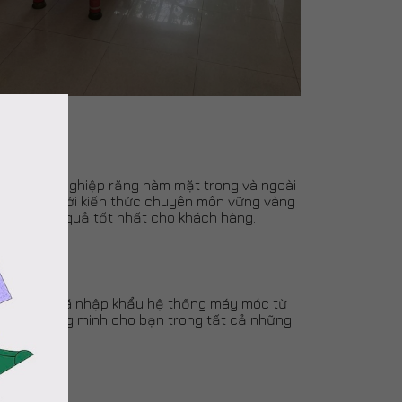
iệm, tốt nghiệp răng hàm mặt trong và ngoài
 thế giới.Với kiến thức chuyên môn vững vàng
ng đến kết quả tốt nhất cho khách hàng.
a Hoàn Mỹ đã nhập khẩu hệ thống máy móc từ
a chọn thông minh cho bạn trong tất cả những