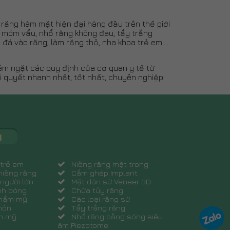
răng hàm mặt hiện đại hàng đầu trên thế giới
hô móm vẩu, nhổ răng không đau, tẩy trắng
h đá vào răng, làm răng thỏ, nha khoa trẻ em….
êm ngặt các quy định của cơ quan y tế từ
i quyết nhanh nhất, tốt nhất, chuyên nghiệp
ụ
 trẻ em
Niềng răng mặt trong
niềng răng
Cắm ghép Implant
người lớn
Mặt dán sứ Veneer 3D
nh bóng
Chữa tủy răng
thẩm mỹ
Các loại răng sứ
hôn
Tẩy trắng răng
ẩm mỹ
Nhổ răng bằng sóng siêu
âm Piezotome