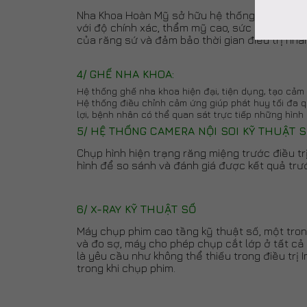
Nha Khoa Hoàn Mỹ sở hữu hệ thống labo làm ră
với độ chính xác, thẩm mỹ cao, sức chịu đựng
của răng sứ và đảm bảo thời gian điều trị nh
4/ GHẾ NHA KHOA:
Hệ thống ghế nha khoa hiện đại, tiện dụng, tạo cảm g
Hệ thống điều chỉnh cảm ứng giúp phát huy tối đa q
lợi, bệnh nhân có thể quan sát trực tiếp những hình 
5/ HỆ THỐNG CAMERA NỘI SOI KỸ THUẬT 
Chụp hình hiện trạng răng miệng trước điều t
hình để so sánh và đánh giá được kết quả trước
6/ X-RAY KỸ THUẬT SỐ
Máy chụp phim cao tầng kỹ thuật số, một tron
và đo sợ, máy cho phép chụp cắt lớp ở tất cả 
là yêu cầu như không thể thiếu trong điều trị
trong khi chụp phim.