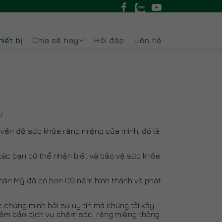
iết bị
Chia sẽ hay
Hỏi đáp
Liên hệ
Khách hàng của chúng tôi
!
vấn đề sức khỏe răng miệng của mình, đó là
các bạn có thể nhận biết và bảo vệ sức khỏe
oàn Mỹ đã có hơn 09 năm hình thành và phát
 chứng minh bởi sự uy tín mà chúng tôi xây
à đảm bảo dịch vụ chăm sóc răng miệng thông