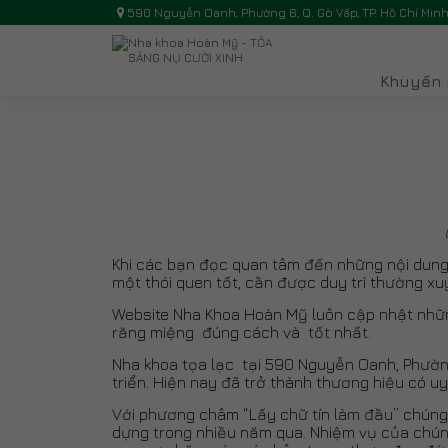
590 Nguyễn Oanh, Phường 6, Q. Gò Vấp, TP. Hồ Chí Min
Khuyến 
Khi các bạn đọc quan tâm đến những nội dung
một thói quen tốt, cần được duy trì thường xu
Website Nha Khoa Hoàn Mỹ luôn cập nhật những
răng miệng đúng cách và tốt nhất.
Nha khoa tọa lạc tại 590 Nguyễn Oanh, Phườn
triển. Hiện nay đã trở thành thương hiệu có u
Với phương châm “Lấy chữ tín làm đầu” chúng t
dựng trong nhiều năm qua. Nhiệm vụ của chúng