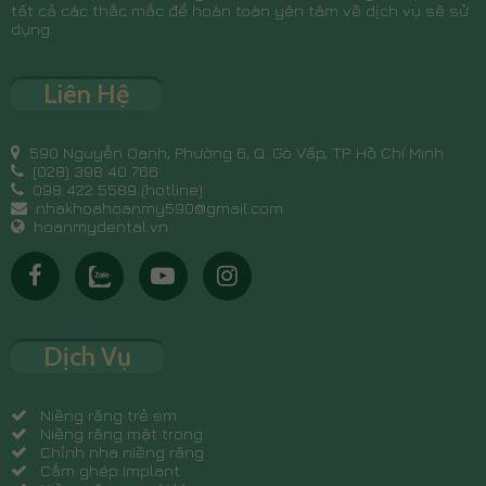
tất cả các thắc mắc để hoàn toàn yên tâm về dịch vụ sẽ sử
dụng.
Liên Hệ
590 Nguyễn Oanh, Phường 6, Q. Gò Vấp, TP. Hồ Chí Minh
(028) 398 40 766
098 422 5589 (hotline)
nhakhoahoanmy590@gmail.com
hoanmydental.vn
Dịch Vụ
Niềng răng trẻ em
Niềng răng mặt trong
Chỉnh nha niềng răng
Cắm ghép Implant