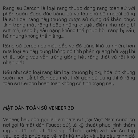
Răng sứ Cercon là loại răng thuộc dòng răng toàn sứ với
phần sườn được đúc bằng sứ và lớp phủ bên ngoài cũng
là sứ. Loại răng này thường được sử dụng để khắc phục
tình trạng mất răng hoặc những khuyết điểm như răng bị
sứt mẻ, răng bị sâu nặng không thể phục hồi, răng bị vẩu,
hô nhưng không thể niềng…
Răng sứ Cercon có màu sắc và độ sáng khá tự nhiên, hơn
nữa loại sứ này cũng không có tính phản quang bởi vậy khi
chiếu sáng vào vẫn trông giống hệt răng thật và rất khó
nhận biết.
Nếu như các loại răng kim loại thường bị oxy hóa lớp khung
sườn nên dễ bị đen sau một thời gian sử dụng thì ở răng
toàn sứ Cercon hoàn toàn không có tình trạng này.
MẶT DÁN TOÀN SỨ VENEER 3D
Veneer, hay còn gọi là Laminate sứ (tại Việt Nam cũng có
nơi gọi là mặt dán Faucet sứ), là kỹ thuật phục hình thẩm
mỹ bảo tồn răng thật khá phổ biến tại Mỹ và Châu Âu. Tuy
vậy, do độ phức tạp về mặt kỹ thuật và yêu cầu trình độ