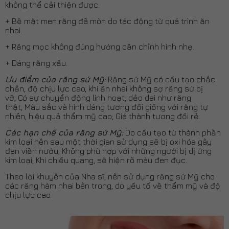
Nhổ răng khôn
không thể cải thiện được.
+ Bề mặt men răng đã mòn do tác động từ quá trình ăn
Tẩy trắng răng
nhai.
Cắt lợi thẩm mỹ
+ Răng mọc không đúng hướng cần chỉnh hình nhẹ.
Nhổ răng bằng sóng siêu âm Piezotome
+ Dáng răng xấu.
Ưu điểm của răng sứ Mỹ:
Răng sứ Mỹ có cấu tạo chắc
chắn, độ chịu lực cao, khi ăn nhai không sợ răng sứ bị
vỡ; Có sự chuyển động linh hoạt, dẻo dai như răng
thật; Màu sắc và hình dáng tương đối giống với răng tự
nhiên, hiệu quả thẩm mỹ cao; Giá thành tương đối rẻ.
Các hạn chế của răng sứ Mỹ:
Do cấu tạo từ thành phần
kim loại nên sau một thời gian sử dụng sẽ bị oxi hóa gây
đen viền nướu; Không phù hợp với những người bị dị ứng
kim loại; Khi chiếu quang, sẽ hiện rõ màu đen đục.
Theo lời khuyên của Nha sĩ, nên sử dụng răng sứ Mỹ cho
các răng hàm nhai bên trong, do yếu tố về thẩm mỹ và độ
chịu lực cao.