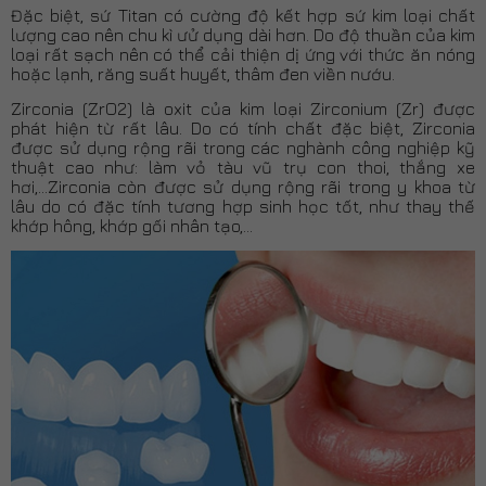
Đặc biệt, sứ Titan có cường độ kết hợp sứ kim loại chất
lượng cao nên chu kì ưử dụng dài hơn. Do độ thuần của kim
loại rất sạch nên có thể cải thiện dị ứng với thức ăn nóng
hoặc lạnh, răng suất huyết, thâm đen viền nướu.
Zirconia (ZrO2) là oxit của kim loại Zirconium (Zr) được
phát hiện từ rất lâu. Do có tính chất đặc biệt, Zirconia
được sử dụng rộng rãi trong các nghành công nghiệp kỹ
thuật cao như: làm vỏ tàu vũ trụ con thoi, thắng xe
hơi,...Zirconia còn được sử dụng rộng rãi trong y khoa từ
lâu do có đặc tính tương hợp sinh học tốt, như thay thế
khớp hông, khớp gối nhân tạo,...