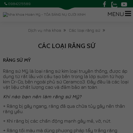
0984225589
MENU
KHUYẾN MÃI
GIỚI THIỆU
DỊCH VỤ NHA KHOA
BẢNG GIÁ
TRANG THIẾT BỊ
CHIA SẼ HAY
HỎI ĐÁP
LIÊN HỆ
Dịch vụ nha khoa
Các loại răng sứ
Niềng răng trẻ em
CÁC LOẠI RĂNG SỨ
Niềng răng mặt trong
Chỉnh nha niềng răng
RĂNG SỨ MỸ
Cắm ghép Implant
Răng sứ Mỹ là loại răng sứ kim loại truyền thống, được áp
dụng từ rất lâu với cấu tạo bên trong là lớp sườn từ hợp
Niềng răng người lớn
kim Cr-Co, bên ngoài phủ sứ Ceramco3. Đây đều là các loại
Mặt dán sứ Veneer 3D
vật liệu chất lượng cao và đảm bảo an toàn.
Cạo vôi đánh bóng
Khi nào bạn nên làm răng sứ Mỹ?
+ Răng bị gãy ngang, răng đã qua chữa tủy gây nên thân
Chữa tủy răng
răng yếu.
Nha khoa thẩm mỹ
+ Khi răng bị các chấn động mạnh gây mẻ, vỡ, nứt.
Các loại răng sứ
+ Răng tối màu mà dùng phương pháp tẩy trắng răng