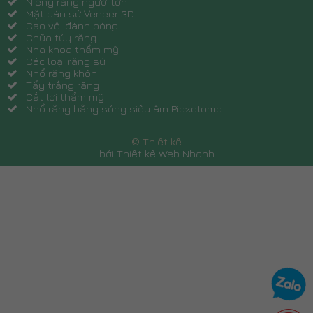
Niềng răng người lớn
Mặt dán sứ Veneer 3D
Cạo vôi đánh bóng
Chữa tủy răng
Nha khoa thẩm mỹ
Các loại răng sứ
Nhổ răng khôn
Tẩy trắng răng
Cắt lợi thẩm mỹ
Nhổ răng bằng sóng siêu âm Piezotome
© Thiết kế
bởi Thiết kế Web Nhanh