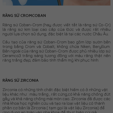
RĂNG SỨ CROMCOBAN
Răng sứ Coban-Crom (hay được viết tắt là răng sứ Co-Cr)
là răng sứ kim loại cao cấp của Đức và được rất nhiều
người lựa chọn sử dụng, đặc biệt là tại các nước Châu Âu.
Cấu tạo của răng sứ Coban-Crom bao gồm lớp sườn bên
trong bằng Crom và Cobalt, không chứa Niken, Beryllium.
Bên ngoài của răng sứ Coban-Crom được phủ nhiều lớp sứ
Ceramco3 trắng sáng tương đồng với màu răng thật nên
răng trắng đẹp, đảm bảo tính thẩm mỹ khi phục hình.
RĂNG SỨ ZIRCONIA
Zirconia có những tính chất đặc biệt hiếm có ở những vật
liệu khác như : màu trắng , rất cứng,có khả năng chống đứt
gẫy và khả năng chống mài mòn cao...Zirconia đã được các
nhà khoa học nghiên cứu và tạo ra loại vật liệu có thành
phần cơ bản là Zirconia ( tạm gọi là vật liệu Zirconia) để
ứng dụng an toàn vào nha khoa để thực hiện cùi giả,