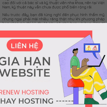
cao đối với cả bác sĩ và kỹ thuật viên nha khoa, nên tại Việt
Nam, kỹ thuật này vẫn chưa được phổ biến rộng rãi.
Nếu trước đây, bạn đã từng nghĩ đến phục hình thẩm mỹ
nhưng ngại phải mài nhiều răng thật như khi phương pháp
bọc răng sứ, thì kỹ thuật này sẽ phù hợp với bạn. Bác sĩ
chỉ cần mài mặt ngoài của răng thật, rồi dùng kỹ thuật dán
để dán Veneer sứ vào mặt ngoài của răng, nhằm cải thiện
thẩm mỹ.
Như vậy, Veneer sứ yêu cầu mài răng khá ít (đối với hệ
thống CAD/CAM, Veneer sứ có thể làm với độ dày trung
bình là 0.6mm). Vì mài răng ít, nên Bác sĩ có thể bảo tồn
được tối đa răng thật và tủy răng (gần 100% trường hợp
làm Veneer không cần phải điều trị tủy). Mức độ ê buốt
của răng sau khi mài cũng ít hơn rất nhiều so với khi làm
mão răng sứ.
Do bảo tồn mặt trong của răng thật, nên khi làm Veneer
sứ, đặc biệt nếu chỉ làm hàm trên, cảm giác ăn nhai của
bạn gần như không thay đổi và khác biệt so với ban đầu.
Ngoài ra, do Veneer sứ khá mỏng, nên màu sắc từ răng
thật sẽ ánh ra được bên ngoài, tạo ra được màu sắc tự
nhiên và giống răng thật nhất.