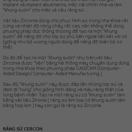
implant và implant abutments, mắc cài chỉnh nha và làm
"khung sườn" cho mão và cầu răng sứ ...
Vật liệu Zirconia dùng cho phục hình sứ trong nha khoa rất
cứng và nhiệt độ nóng chảy rất cao, nên không thể dùng
phương pháp đúc thông thừơng để tạo ra một "khung
sườn" để nâng đỡ cho lớp sứ phủ bên ngoài liên kết với nó
(giống như bộ xương người dùng để nâng đỡ toàn bộ cơ
thể).
Do đó để tạo ra một "khung sườn" như trên,vật liệu
Zirconia được "tiện" bằng hệ thống máy chuyên dụng dùng
trong nha khoa theo phương pháp CAD/CAM (Computer-
Aided Design/ Computer-Aided Manufacturing ).
Sau đó, "khung sườn" này được đắp lên những lớp sứ và
đem đi "nung" cho giống hình dáng và màu răng thật của
từng bệnh nhân. Tạo ra một răng sứ có "khung sườn" làm
bằng vật liệu Zironia ( răng sứ kim loại có khung sườn làm
bằng hợp kim ) hay còn gọi là răng sứ Zirconia .
RĂNG SỨ CERCON