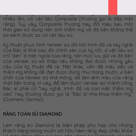
Kỹ thuật này trước đây cũng đã từng được thực hiện
nhiều lần, với vật liệu Composite (thường gọi là đắp mặt
răng). Tuy vậy, Composite thường hay đổi màu sau một
thời gian sử dụng nên tính thẩm mỹ và độ bền không thể
so sánh được so với vật liệu sứ.
Kỹ thuật phục hình Veneer sứ đòi hỏi trình độ và tay nghề
của Bác sĩ khá cao, độ chính xác cực kỳ tốt, vì vật liệu sứ
chỉ "dán" ở mặt ngoài của răng, nên mức lưu giữ và độ bền
của Veneer sứ sẽ thấp nếu không đạt được những yêu
cầu của kỹ thuật đề ra. Mặt khác, vấn đề màu sắc và
thẩm mỹ không dễ đạt được đúng như mong muốn, vì bản
chất của Veneer sứ khá mỏng, dễ làm ánh màu của răng
thật bên trong. Vì vậy, để làm được Veneer sứ thành công,
Bác sĩ phải có "tay nghề, trình độ và con mắt thẩm mỹ
cao", hay thường được gọi là "Bác sĩ nha khoa thẩm mỹ"
(Cosmetic Dentist).
RĂNG TOÀN SỨ DIAMOND
Làm răng sứ Diamond là biện pháp phù hợp cho những
khách hàng mong muốn sở hữu hàm răng đẹp, chắc khỏe.
Là một dòng răng sứ cao cấp, răng sứ Diamond xóa tan