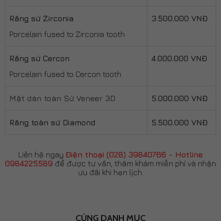
Răng sứ Zirconia
3.500.000 VNĐ
Porcelain fused to Zirconia tooth
Răng sứ Cercon
4.000.000 VNĐ
Porcelain fused to Cercon tooth
Mặt dán toàn Sứ Veneer 3D
5.000.000 VNĐ
Răng toàn sứ Diamond
5.500.000 VNĐ
Liên hệ ngay
Điện thoại (028) 39840766 - Hotline
0984225589
để được tư vấn, thăm khám miễn phí và nhận
ưu đãi khi hẹn lịch.
CÙNG DANH MỤC